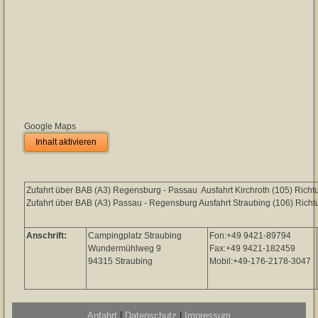
Google Maps
Inhalt aktivieren
Zufahrt über BAB (A3) Regensburg - Passau Ausfahrt Kirchroth (105) Richt
Zufahrt über BAB (A3) Passau - Regensburg Ausfahrt Straubing (106) Richtu
Anschrift:
Campingplatz Straubing
Fon:+49 9421-89794
Wundermühlweg 9
Fax:+49 9421-182459
94315 Straubing
Mobil:+49-176-2178-3047
Anfahrt
|
Datenschutz
|
Impressum