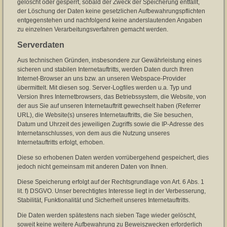
gelöscht oder gesperrt, sobald der Zweck der Speicherung entfällt,
der Löschung der Daten keine gesetzlichen Aufbewahrungspflichten
entgegenstehen und nachfolgend keine anderslautenden Angaben
zu einzelnen Verarbeitungsverfahren gemacht werden.
Serverdaten
Aus technischen Gründen, insbesondere zur Gewährleistung eines
sicheren und stabilen Internetauftritts, werden Daten durch Ihren
Internet-Browser an uns bzw. an unseren Webspace-Provider
übermittelt. Mit diesen sog. Server-Logfiles werden u.a. Typ und
Version Ihres Internetbrowsers, das Betriebssystem, die Website, von
der aus Sie auf unseren Internetauftritt gewechselt haben (Referrer
URL), die Website(s) unseres Internetauftritts, die Sie besuchen,
Datum und Uhrzeit des jeweiligen Zugriffs sowie die IP-Adresse des
Internetanschlusses, von dem aus die Nutzung unseres
Internetauftritts erfolgt, erhoben.
Diese so erhobenen Daten werden vorrübergehend gespeichert, dies
jedoch nicht gemeinsam mit anderen Daten von Ihnen.
Diese Speicherung erfolgt auf der Rechtsgrundlage von Art. 6 Abs. 1
lit. f) DSGVO. Unser berechtigtes Interesse liegt in der Verbesserung,
Stabilität, Funktionalität und Sicherheit unseres Internetauftritts.
Die Daten werden spätestens nach sieben Tage wieder gelöscht,
soweit keine weitere Aufbewahrung zu Beweiszwecken erforderlich